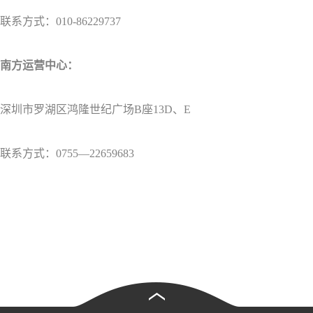
联系方式：010-86229737
南方运营中心：
深圳市罗湖区鸿隆世纪广场B座13D、E
联系方式：0755—22659683