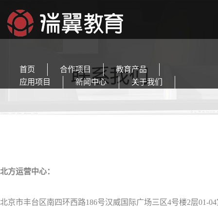
首页
合作项目
教育产品
应用项目
新闻中心
关于我们
北方运营中心：
北京市丰台区南四环西路186号汉威国际广场三区4号楼2层01-04